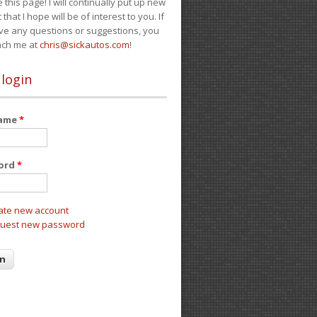
e this page! I will continually put up new
 that I hope will be of interest to you. If
ve any questions or suggestions, you
ach me at
chris@sickautos.com
!
 login
name
*
ord
*
ate new account
uest new password