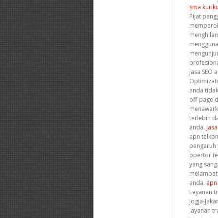
sma kurik
Pijat pan
memperole
menghilang
menggunaka
mengunjung
profesion
jasa SEO 
Optimizat
anda tida
off-page d
menawarka
terlebih d
anda.
jasa
apn telko
pengaruh 
opertor te
yang sanga
melambat,
anda.
apn
Layanan tr
Jogja-Jak
layanan tr