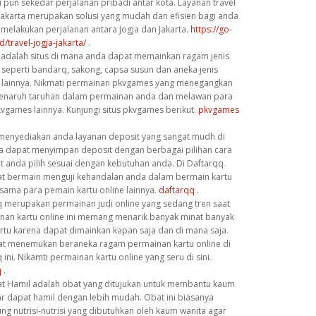
u pun sekedar perjalanan pribadi antar kota. Layanan travel
 Jakarta merupakan solusi yang mudah dan efisien bagi anda
 melakukan perjalanan antara Jogja dan Jakarta.
https://go-
d/travel-jogja-jakarta/
.
adalah situs di mana anda dapat memainkan ragam jenis
seperti bandarq, sakong, capsa susun dan aneka jenis
lainnya. Nikmati permainan pkvgames yang menegangkan
naruh taruhan dalam permainan anda dan melawan para
vgames lainnya. Kunjungi situs pkvgames berikut.
pkvgames
menyediakan anda layanan deposit yang sangat mudh di
 dapat menyimpan deposit dengan berbagai pilihan cara
t anda pilih sesuai dengan kebutuhan anda. Di Daftarqq
t bermain menguji kehandalan anda dalam bermain kartu
rsama para pemain kartu online lainnya.
daftarqq
.
merupakan permainan judi online yang sedang tren saat
ainan kartu online ini memang menarik banyak minat banyak
rtu karena dapat dimainkan kapan saja dan di mana saja.
t menemukan beraneka ragam permainan kartu online di
ni. Nikamti permainan kartu online yang seru di sini.
q
.
t Hamil adalah obat yang ditujukan untuk membantu kaum
ar dapat hamil dengan lebih mudah. Obat ini biasanya
g nutrisi-nutrisi yang dibutuhkan oleh kaum wanita agar