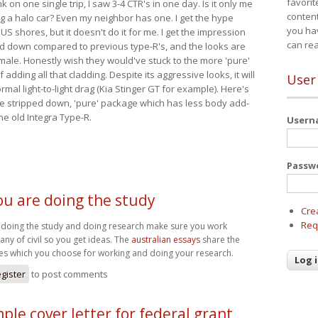
favorit
nk on one single trip, I saw 3-4 CTR's in one day. Is it only me
content
ing a halo car? Even my neighbor has one. I get the hype
you ha
 US shores, but it doesn't do it for me. I get the impression
can re
red down compared to previous type-R's, and the looks are
 male. Honestly wish they would've stuck to the more 'pure'
adding all that cladding. Despite its aggressive looks, it will
User
mal light-to-light drag (Kia Stinger GT for example). Here's
more stripped down, 'pure' package which has less body add-
he old Integra Type-R.
User
Passw
u are doing the study
Cre
Req
doing the study and doing research make sure you work
ny of civil so you get ideas. The
australian essays
share the
s which you choose for working and doing your research.
egister
to post comments
ple cover letter for federal grant