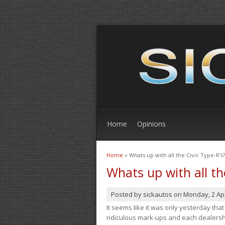
Home
Opinions
Home
» Whats up with all the Civic Type-R's?
You are here
Whats up with all th
Posted by
sickautos
on
Monday, 2 Apr
It seems like it was only yesterday th
ridiculous mark-ups and each dealership