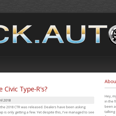
Abou
e Civic Type-R's?
Hey, my
il 2018
in the 
been a 
at the 2018 CTR was released. Dealers have been asking
talking
 is only getting a few. Yet despite this, I've managed to see