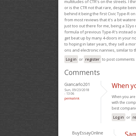
multitudes of CTR's on the streets. I thi
or is the CTR not that rare, despite be
behind it being the first Civic Type-R on
from most reviews that it's a bit wate
just too out there for me, being a 32yo
formula of previous Type-R's instead of 
get beat up by many 4-doors in your nor
to hoping in later years, they sell a 
ons and electronic nannies, similar to t
Log in
or
register
to post comments
Comments
Giancarlo201
When yo
Sun, 09/23/2018
- 13:06
When you are 
permalink
with the compa
best companie
Log in
or
r
BuyEssayOnline
Sam