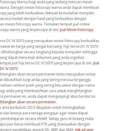
n Fotocopy Warna bagi anda yang sedang mencari mesin
warna. Dengan mesin fotocopy warna anda dapat membuat
copy yang lebih berkualitas. Nikmati kemudahan menyalin
ecara mudah dengan hasil yang berkualitas dengan
n mesin fotocopy warna. Temukan tempat jual online
copy warna yang terpercaya di sini.
Jual Mesin Fotocopy
Xerox DC IV 5070 yang merupakan mesin fotocopy berkualitas
nawaran harga yang sangat bersaing. Fuji Xerox DC IV 5070
t dihubungkan secara langsung kepada komputer sehingga
sung dapat mencetak dokumen yang anda inginkan.
mpat jual Fuji Xerox DC IV 5070 yang terpercaya di sini.
Jual
 DC IV 5070
.
hilangkan uban secara permanen tentu merupakan solusi
at dibutuhkan bagi anda yang sering merasa terganggu
radaan rambut putih yang sering kita sebut dengan nama
 Bagi anda yang membutuhkan cara untuk menghilangkan
a permanen ini, anda dapat mengunjungi situs berikut ini.
hilangkan uban secara permanen
.
p sma kurikulum 2013 ditujukan untuk meningkatkan
i dan kinerja para tenaga pengajar agar siswa dapat
pembelajaran secara efektif. Setiap guru di bidang mata
 apa pun harus membuat PTK yang disesuaikan dengan
 jenjang pendidikan seperti SD, SMP dan SMA.
ptk sd smp