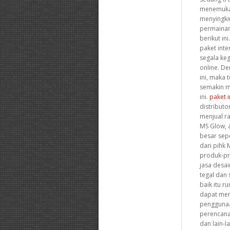
menemuka
menyingkir
permainan 
berikut ini
paket int
segala keg
online. D
ini, maka 
semakin m
ini.
paket 
distributo
menjual r
MS Glow, 
besar sep
dari pihk
produk-p
jasa desa
tegal dan 
baik itu r
dapat mem
penggunaa
perencana
dan lain-la