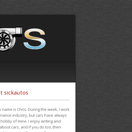
t sickautos
 name is Chris. During the week, I work
finance industry, but cars have always
hobby of mine. I enjoy writing and
 about cars, and if you do too, then