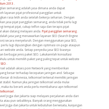
ulum 2013
.
ggilan semarang adalah jasa dimana anda dapat
h layanan pijat profesional panggilan untuk
kan rasa letih anda setelah bekerja seharian. Dengan
n jasa pijat panggilan semarang, anda tidak perlu lagi
i tempat pijat, cukup telfon saja dan terapis pijat
al akan datang melayani anda.
Pijat panggilan semarang
.
adalah jasa yang menawarkan layanan SEO (Search Engine
ion) secara menyeluruh. Dengan menggunakan jasa SEO,
k perlu lagi dipusingkan dengan optimasi on-page ataupun
ari website anda. Setiap penyedia jasa SEO biasnya
n berbagai jenis paket SEO. Lakukannlah konsultasi
ahulu untuk memilih paket yang paling tepat untuk website
 SEO
.
msel adalah akses poin Network yang memberikan
yang besar terhadap kecepatan jaringan and. Sebagai
rbesar di Indonesia, telkomsel terkenal memiliki jaringan
t stabil. Namun jika jaringan telkomsel anda mulai
 maka itu berarti anda perlu membaharui apn telkomsel
 telkomsel
.
avel Jogja dan Jakarta siap melayani perjalanan anda dari
arta atau pun sebaliknya. Banyak orang menggunakan
avel Jogja dan Jakarta untuk kebutuhan berwisata, kunjungan