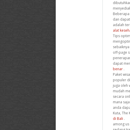
dibutuhkan
menyediak
Beberapa j
dan dapat
adalah ter
alat keseh
Tips opti
mengoptim
sebaiknya
off-page s
penerapan
dapat memb
benar
.
Paket wis
populer di
juga oleh
mudah men
secara onl
mana saja
anda dapa
Kuta, The
di Bali
.
among us 
sedang tre