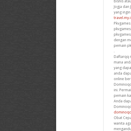
bisnis ata
Jogja dan
yang ingin
travel.my.i
Pkvgames 
pkvgames 
pkvgames 
dengan me
pemain pk
.
Daftarqq 
mana anda
yang dapa
anda dapa
online be
Dominoqq 
ini. Perm
pemain ka
Anda dapa
Dominoqq i
dominoq
Obat Cepa
wanita ag
mengandun