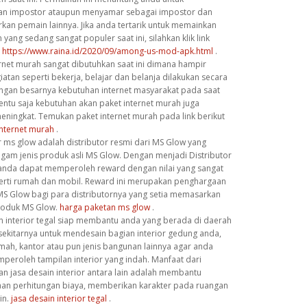
n impostor ataupun menyamar sebagai impostor dan
kan pemain lainnya. Jika anda tertarik untuk memainkan
yang sedang sangat populer saat ini, silahkan klik link
.
https://www.raina.id/2020/09/among-us-mod-apk.html
.
ernet murah sangat dibutuhkan saat ini dimana hampir
iatan seperti bekerja, belajar dan belanja dilakukan secara
engan besarnya kebutuhan internet masyarakat pada saat
tentu saja kebutuhan akan paket internet murah juga
eningkat. Temukan paket internet murah pada link berikut
internet murah
.
r ms glow adalah distributor resmi dari MS Glow yang
agam jenis produk asli MS Glow. Dengan menjadi Distributor
anda dapat memperoleh reward dengan nilai yang sangat
erti rumah dan mobil. Reward ini merupakan penghargaan
 MS Glow bagi para distributornya yang setia memasarkan
roduk MS Glow.
harga paketan ms glow
.
in interior tegal siap membantu anda yang berada di daerah
sekitarnya untuk mendesain bagian interior gedung anda,
umah, kantor atau pun jenis bangunan lainnya agar anda
peroleh tampilan interior yang indah. Manfaat dari
n jasa desain interior antara lain adalah membantu
an perhitungan biaya, memberikan karakter pada ruangan
in.
jasa desain interior tegal
.