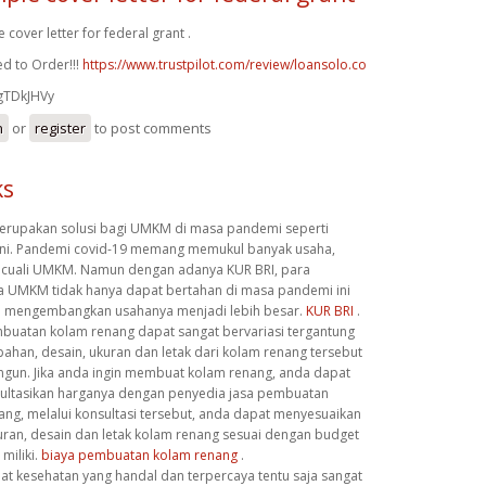
 cover letter for federal grant .
d to Order!!!
https://www.trustpilot.com/review/loansolo.co
gTDkJHVy
n
or
register
to post comments
ks
erupakan solusi bagi UMKM di masa pandemi seperti
ini. Pandemi covid-19 memang memukul banyak usaha,
kecuali UMKM. Namun dengan adanya KUR BRI, para
 UMKM tidak hanya dapat bertahan di masa pandemi ini
ga mengembangkan usahanya menjadi lebih besar.
KUR BRI
.
buatan kolam renang dapat sangat bervariasi tergantung
 bahan, desain, ukuran dan letak dari kolam renang tersebut
ngun. Jika anda ingin membuat kolam renang, anda dapat
ltasikan harganya dengan penyedia jasa pembuatan
ang, melalui konsultasi tersebut, anda dapat menyesuaikan
uran, desain dan letak kolam renang sesuai dengan budget
miliki.
biaya pembuatan kolam renang
.
lat kesehatan yang handal dan terpercaya tentu saja sangat