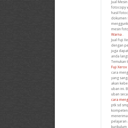
Jual Mesi
fotocopy 
hasil foto
dokumen s
menggunka
mesin foto
Warna
.
Jual Fuji 
dengan pe
juga dapa
anda lang
Temukan te
Fuji Xerox
cara meng
yang sang
akan kebe
uban ini.
uban secar
cara meng
ptk sd sm
kompetens
menerima 
pelajaran
kurikulum