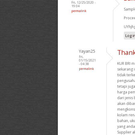
Fri, 12/25/2020 -
19:04
Sample
permalink
Procee
UYhjh
Log i
Yayan25
Than
Fri,
01/15/2021
KUR BRI m
- 04:38
permalink
sekarang 
tidak ter
pengusaha
tetapi ju
harga pem
dari jenis
akan diba
mengkonsu
kolam ren
bahan, uk
yang anda 
Supplier a