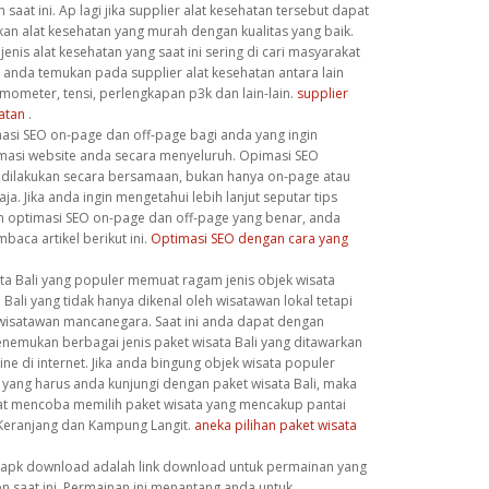
 saat ini. Ap lagi jika supplier alat kesehatan tersebut dapat
an alat kesehatan yang murah dengan kualitas yang baik.
enis alat kesehatan yang saat ini sering di cari masyarakat
 anda temukan pada supplier alat kesehatan antara lain
mometer, tensi, perlengkapan p3k dan lain-lain.
supplier
atan
.
masi SEO on-page dan off-page bagi anda yang ingin
asi website anda secara menyeluruh. Opimasi SEO
 dilakukan secara bersamaan, bukan hanya on-page atau
aja. Jika anda ingin mengetahui lebih lanjut seputar tips
 optimasi SEO on-page dan off-page yang benar, anda
aca artikel berikut ini.
Optimasi SEO dengan cara yang
ata Bali yang populer memuat ragam jenis objek wisata
 Bali yang tidak hanya dikenal oleh wisatawan lokal tetapi
 wisatawan mancanegara. Saat ini anda dapat dengan
emukan berbagai jenis paket wisata Bali yang ditawarkan
ine di internet. Jika anda bingung objek wisata populer
 yang harus anda kunjungi dengan paket wisata Bali, maka
t mencoba memilih paket wisata yang mencakup pantai
 Keranjang dan Kampung Langit.
aneka pilihan paket wisata
apk download adalah link download untuk permainan yang
n saat ini. Permainan ini menantang anda untuk